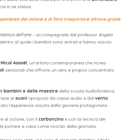
ia in se stessa.
sperienza del ciclone e di farsi trasportare altrove grazie
dattica dell'arte
– accompagnate dal professor
Angelo
dentro al quale i bambini sono entrati e hanno vissuto
i
Micol Assaël
, un’artista contemporanea che ricrea
li
sensoriali che offrono un vero e proprio concentrato
ei bambini e delle maestre
della scuola Audiofonetica,
razie ai
suoni
riproposti da casse-audio e dal
vento
ntato l'esperienza vissuta dalla giovane protagonista.
e al ciclone, con il
carboncino
e con la tecnica dei
 da portare a casa come ricordo della giornata.