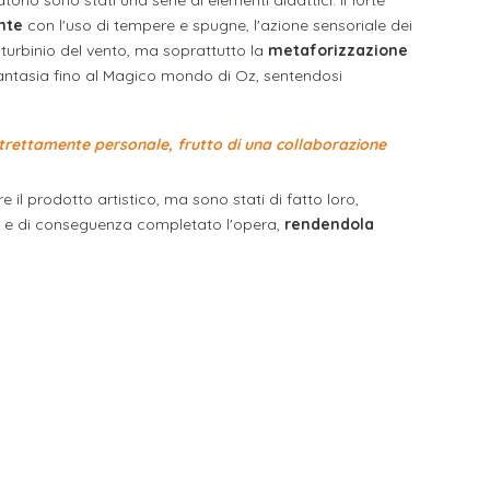
rio sono stati una serie di elementi didattici: il forte
ente
con l'uso di tempere e spugne, l'azione sensoriale dei
el turbinio del vento, ma soprattutto la
metaforizzazione
antasia fino al Magico mondo di Oz, sentendosi
strettamente personale, frutto di una collaborazione
e il prodotto artistico, ma sono stati di fatto loro,
o e di conseguenza completato l'opera,
rendendola