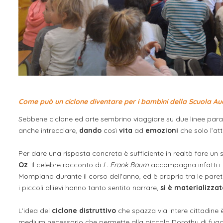
Come può un ciclone diventare per i bambini della Scuola Au
Sebbene ciclone ed arte sembrino viaggiare su due linee parall
anche intrecciare,
dando
così
vita
ad
emozioni
che solo l’att
Per dare una risposta concreta è sufficiente in realtà fare un
Oz
. Il celebre racconto di
L. Frank Baum
accompagna infatti i b
Mompiano durante il corso dell'anno, ed è proprio tra le pareti
i piccoli allievi hanno tanto sentito narrare,
si è materializzat
L'idea del
ciclone distruttivo
che spazza via intere cittadine 
medium necessario che permette alla piccola Dorothy di fuggir