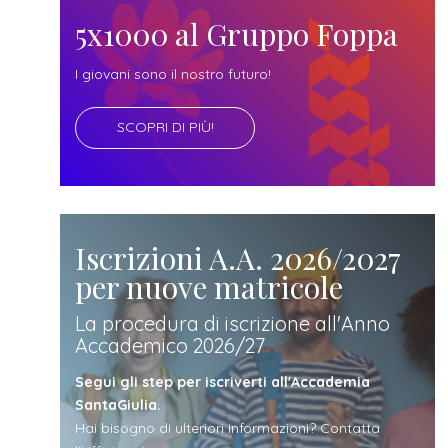
futuro
5x1000 al Gruppo Foppa
studente
I giovani sono il nostro futuro!
SCOPRI DI PIÙ!
genitore
di uno
studente
Iscrizioni A.A. 2026/2027
per nuove matricole
studente
La procedura di iscrizione all'Anno
Accademico 2026/27
iscritto
Segui gli step per iscriverti all'Accademia
SantaGiulia.
Hai bisogno di ulteriori informazioni? Contatta