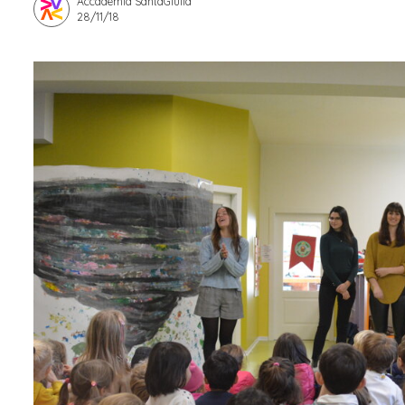
Accademia SantaGiulia
28/11/18
Apprendistato per g
Stage attivabili
Opportunità di lav