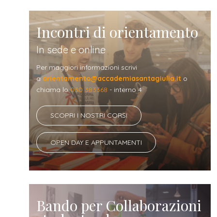
Incontri di orientamento
In sede e online
Per maggiori informazioni scrivi
a
orientamento@accademiasantagiulia.it
o
chiama lo
030 383368
- interno 4
SCOPRI I NOSTRI CORSI
OPEN DAY E APPUNTAMENTI
Bando per Collaborazioni