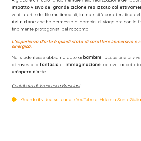
A giocare un ruolo fondamentale nella realizzazione del laborato
impatto visivo del grande ciclone realizzato collettivam
ventilatori e dei file multimediali, la motricità caratteristica d
del ciclone
che ha permesso ai bambini di viaggiare con la f
finalmente protagonisti del racconto.
L’esperienza d'arte è quindi stata di carattere immersivo e 
sinergica.
Noi studentesse abbiamo dato ai
bambini
l'occasione di viver
attraverso la
fantasia
e l'
immaginazione
, ad aver accettat
un'opera d'arte
.
Contributo di: Francesca Bresciani
Guarda il video sul canale YouTube di Hdemia SantaGiulia