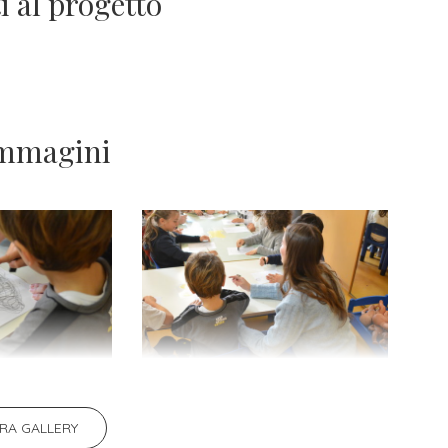
i al progetto
Immagini
ERA GALLERY