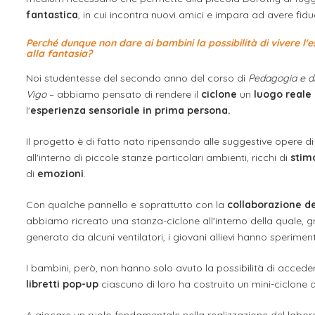
fantastica
, in cui incontra nuovi amici e impara ad avere fiduc
Perché dunque non dare ai bambini la possibilità di vivere l'e
alla fantasia?
Noi studentesse del secondo anno del corso di
Pedagogia e di
Vigo
– abbiamo pensato di rendere il
ciclone
un
luogo
reale
l'
esperienza sensoriale in prima persona.
Il progetto è di fatto nato ripensando alle suggestive opere d
all'interno di piccole stanze particolari ambienti, ricchi di
stimo
di
emozioni
.
Con qualche pannello e soprattutto con la
collaborazione d
abbiamo ricreato una stanza-ciclone all'interno della quale, g
generato da alcuni ventilatori, i giovani allievi hanno sperime
I bambini, però, non hanno solo avuto la possibilità di acceder
libretti pop-up
ciascuno di loro ha costruito un mini-ciclone