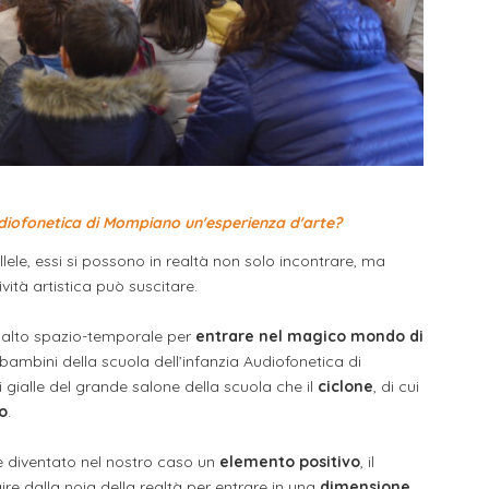
diofonetica di Mompiano un'esperienza d'arte?
ele, essi si possono in realtà non solo incontrare, ma
ività artistica può suscitare.
 salto spazio-temporale per
entrare nel magico mondo di
ambini della scuola dell’infanzia Audiofonetica di
 gialle del grande salone della scuola che il
ciclone
, di cui
o
.
è diventato nel nostro caso un
elemento positivo
, il
e dalla noia della realtà per entrare in una
dimensione