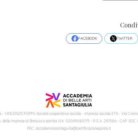
Condi
FACEBOOK
TWITTER
 - VINCENZO FOPPA Società cooperativa sociale - Impresa sociale ETS - Via Cremo
. delle Imprese di Brescia e partita IVA: 02049080175 - R.E.A. 291386 - CAP. SOC.
PEC: accademiasantagiulia@certificazioneposta.it