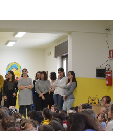
li studenti
oro