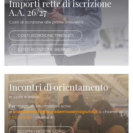
Importi rette di iscrizione
ITALIA
Alloggi
Istituzioni
A.A. 26/27
ALTRI
Fiere
LIVELLI
Modulistica
Costi di iscrizione alle prime annualità
e
DI
Amministrazioni
FORMAZIONE
saloni
Consulta
COSTI ISCRIZIONE TRIENNIO
Collaborazioni
Master
dell'orientamento
Studentesca
Executive
COSTI ISCRIZIONE BIENNIO
Partners
SERVIZI
AL
ATTIVITÀ
LAVORO
DIDATTICA
Apprendistato
Materie
Incontri di orientamento
per
di
In sede e online
gli
studio
Per maggiori informazioni scrivi
studenti
a
orientamento@accademiasantagiulia.it
o chiama lo
Progetti
030 383368
- interno 4
Stage
studenti
attivabili
SCOPRI I NOSTRI CORSI