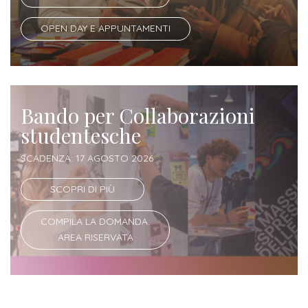
Iscrizione
OPEN DAY E APPUNTAMENTI
Opportunità
a
di
corsi
lavoro
singoli
Bando per Collaborazioni
SERVIZI
studentesche
Costi
SCADENZA: 17 AGOSTO 2026
iscrizione
triennio
SCOPRI DI PIÙ
Costi
COMPILA LA DOMANDA:
iscrizione
AREA RISERVATA
biennio
Come