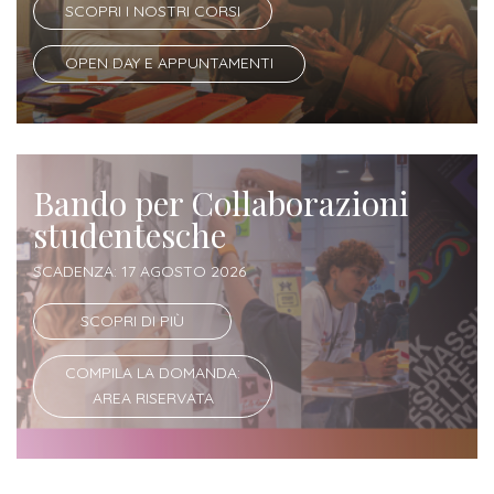
SCOPRI I NOSTRI CORSI
Iscrizione
Opportunità
a
OPEN DAY E APPUNTAMENTI
di
corsi
lavoro
singoli
SERVIZI
Bando per Collaborazioni
studentesche
Costi
iscrizione
SCADENZA: 17 AGOSTO 2026
triennio
SCOPRI DI PIÙ
Costi
COMPILA LA DOMANDA:
iscrizione
AREA RISERVATA
biennio
Come