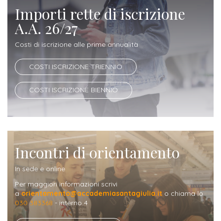
ITALIA
Alloggi
Importi rette di iscrizione
Istituzioni
ALTRI
Fiere
A.A. 26/27
LIVELLI
Modulistica
e
DI
Amministrazioni
Costi di iscrizione alle prime annualità
FORMAZIONE
saloni
Consulta
Collaborazioni
Master
COSTI ISCRIZIONE TRIENNIO
dell'orientamento
Studentesca
Executive
Partners
COSTI ISCRIZIONE BIENNIO
SERVIZI
AL
ATTIVITÀ
LAVORO
DIDATTICA
Apprendistato
Materie
Incontri di orientamento
per
di
gli
studio
In sede e online
studenti
Per maggiori informazioni scrivi
Progetti
a
orientamento@accademiasantagiulia.it
o chiama lo
Stage
030 383368
- interno 4
studenti
attivabili