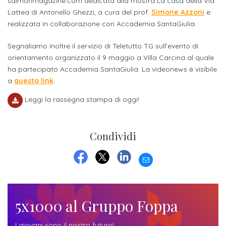
studente
salmonmagazine.com dedicata alla mostra La casa della Via
Didattico
ERASMUS+
Concorsi
TO-
Servizi
di
Iscriviti
Accademia
Lattea di Antonello Ghezzi, a cura del prof.
Simone Azzoni
e
genitore
ONE
allo
realizzata in collaborazione con Accademia SantaGiulia.
Stage
alla
SantaGiulia
Autorizzazioni
Reclutamento
Progetti
studente
di
Newsletter
Ministeriali
Segnaliamo inoltre il servizio di Teletutto TG sull’evento di
Terza
Iscrizione
Apprendistato
DIPARTIMENTI
orientamento organizzato il 9 maggio a Villa Carcina al quale
uno
Missione
a
Internazionalizzazione
per
ISCRIVITI
ha partecipato Accademia SantaGiulia. La videonews è visibile
Nucleo
Dipartimento
IN
corsi
a
questo link
.
studente
le
di
ACCADEMIA
OPPORTUNITÀ
Aziende
di
singoli
INTERNAZIONALI
Aziende
Leggi la rassegna stampa di oggi!
Valutazione
studente
e stage
Arti
Come
ERASMUS+
Gli
Visive
Iscriversi
Login
iscritto
ECTS
News
step
Condividi
aziende
SERVIZI
Dipartimento
docente
Gli
per
Manualistica
ALLO
Orientamento
EMAIL
STUDIO
di
step
diventare
OPPORTUNITÀ
referente
FACEBOOK
TWITTER
LINKEDIN
PER
Comunicazione
Organigramma
per
un
Inclusione
Contatti
GLI
d'azienda
STUDENTI
e
diventare
nostro
5x1000 al Gruppo Foppa
Laboratori
Didattica
Carriera
un
studente
Stage
e
dell'arte
Alias
nostro
I giovani sono il nostro futuro!