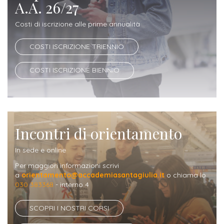
ITALIA
A.A. 26/27
Alloggi
Istituzioni
ALTRI
Fiere
Costi di iscrizione alle prime annualità
LIVELLI
Modulistica
e
DI
Amministrazioni
FORMAZIONE
COSTI ISCRIZIONE TRIENNIO
saloni
Consulta
Collaborazioni
Master
dell'orientamento
COSTI ISCRIZIONE BIENNIO
Studentesca
Executive
Partners
SERVIZI
AL
ATTIVITÀ
LAVORO
DIDATTICA
Incontri di orientamento
Apprendistato
Materie
per
In sede e online
di
gli
Per maggiori informazioni scrivi
studio
a
orientamento@accademiasantagiulia.it
o chiama lo
studenti
030 383368
- interno 4
Progetti
Stage
studenti
SCOPRI I NOSTRI CORSI
attivabili