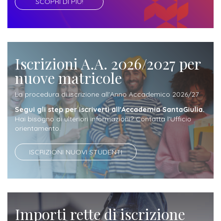
attivabili
SCOPRI DI PIÙ!
sede
Iscriviti
studente
Dipartimento
Iscrizione
alla
Opportunità
TERZA
di
a
Newsletter
MISSIONE
di
Progettazione
corsi
lavoro
Iscrizioni A.A. 2026/2027 per
Progetti
OPPORTUNITÀ
e
singoli
nuove matricole
Terza
Arti
Aziende
FSL
Missione
Laboratori
La procedura di iscrizione all'Anno Accademico 2026/27
Applicate
convenzionate
e
e
Segui gli step per iscriverti all'Accademia SantaGiulia.
attività
CAPITALE
Hai bisogno di ulteriori informazioni? Contatta l'Ufficio
DOTTORATI
sede
ITALIANA
per
DI
orientamento.
DELLA
RICERCA
CULTURA
gli
Servizio
2023
ISCRIZIONI NUOVI STUDENTI
Arti
Istituti
di
BGBS2023
Visive
Superiori
stampa
e
RETE
INCONTRIAMOCI
Biblioteca
Umanesimo
DI
IN
Importi rette di iscrizione
COLLABORAZIONE
TUTTA
Tecnologico