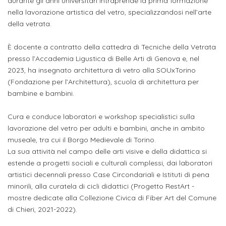
durante gli anni universitari intraprende la prima formazione
attivabili
sede
Iscriviti
studente
nella lavorazione artistica del vetro, specializzandosi nell’arte
Dipartimento
Iscrizione
alla
della vetrata.
Opportunità
TERZA
di
a
Newsletter
MISSIONE
di
È docente a contratto della cattedra di Tecniche della Vetrata
Progettazione
corsi
lavoro
presso l’Accademia Ligustica di Belle Arti di Genova e, nel
Progetti
OPPORTUNITÀ
e
singoli
2023, ha insegnato architettura di vetro alla SOUxTorino
Terza
Arti
(Fondazione per l’Architettura), scuola di architettura per
Aziende
FSL
Missione
Laboratori
bambine e bambini.
Applicate
convenzionate
e
e
attività
Cura e conduce laboratori e workshop specialistici sulla
CAPITALE
DOTTORATI
sede
ITALIANA
lavorazione del vetro per adulti e bambini, anche in ambito
per
DI
DELLA
RICERCA
museale, tra cui il Borgo Medievale di Torino.
CULTURA
gli
Servizio
La sua attività nel campo delle arti visive e della didattica si
2023
Arti
Istituti
estende a progetti sociali e culturali complessi, dai laboratori
di
BGBS2023
artistici decennali presso Case Circondariali e Istituti di pena
Visive
Superiori
stampa
minorili, alla curatela di cicli didattici (Progetto RestArt -
e
mostre dedicate alla Collezione Civica di Fiber Art del Comune
RETE
INCONTRIAMOCI
Biblioteca
Umanesimo
DI
di Chieri, 2021-2022).
IN
COLLABORAZIONE
TUTTA
Tecnologico