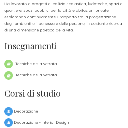
ITALIA
Alloggi
Ha lavorato a progetti di edilizia scolastica, ludoteche, spazi di
Istituzioni
quartiere, spazi pubblici per la città e abitazioni private,
ALTRI
Fiere
LIVELLI
esplorando continuamente il rapporto tra la progettazione
Modulistica
e
DI
Amministrazioni
degli ambienti e il benessere delle persone, in costante ricerca
FORMAZIONE
di una dimensione poetica della vita.
saloni
Consulta
Collaborazioni
Master
dell'orientamento
Studentesca
Insegnamenti
Executive
Partners
SERVIZI
AL
ATTIVITÀ
Tecniche della vetrata
LAVORO
DIDATTICA
Tecniche della vetrata
Apprendistato
Materie
per
di
Corsi di studio
gli
studio
studenti
Progetti
Decorazione
Stage
studenti
Decorazione - Interior Design
attivabili