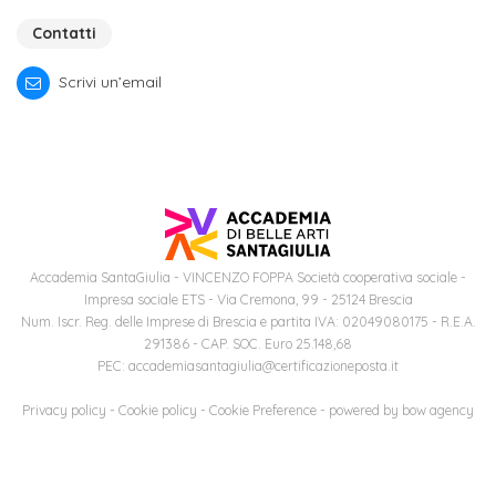
Iscrizione
Contatti
Opportunità
a
di
Scrivi un’email
corsi
lavoro
singoli
SERVIZI
Costi
iscrizione
Accademia SantaGiulia - VINCENZO FOPPA Società cooperativa sociale -
triennio
Impresa sociale ETS - Via Cremona, 99 - 25124 Brescia
Num. Iscr. Reg. delle Imprese di Brescia e partita IVA: 02049080175 - R.E.A.
291386 - CAP. SOC. Euro 25.148,68
Costi
PEC: accademiasantagiulia@certificazioneposta.it
iscrizione
Privacy policy
-
Cookie policy
-
Cookie Preference
- powered by
bow agency
biennio
Come