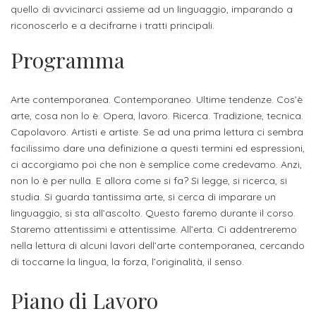
studente
Didattico
ERASMUS+
Concorsi
TO-
quello di avvicinarci assieme ad un linguaggio, imparando a
Servizi
di
Iscriviti
Accademia
riconoscerlo e a decifrarne i tratti principali.
genitore
ONE
allo
Stage
alla
SantaGiulia
Autorizzazioni
Reclutamento
Progetti
Programma
studente
di
Newsletter
Ministeriali
Terza
Iscrizione
Apprendistato
DIPARTIMENTI
uno
Missione
a
Internazionalizzazione
per
ISCRIVITI
Nucleo
Arte contemporanea. Contemporaneo. Ultime tendenze. Cos’è
Dipartimento
IN
corsi
studente
le
arte, cosa non lo è. Opera, lavoro. Ricerca. Tradizione, tecnica.
di
ACCADEMIA
OPPORTUNITÀ
Aziende
di
singoli
Capolavoro. Artisti e artiste. Se ad una prima lettura ci sembra
INTERNAZIONALI
Aziende
Valutazione
studente
e stage
Arti
Come
facilissimo dare una definizione a questi termini ed espressioni,
ERASMUS+
Gli
ci accorgiamo poi che non è semplice come credevamo. Anzi,
Visive
Iscriversi
Login
iscritto
ECTS
non lo è per nulla. E allora come si fa? Si legge, si ricerca, si
News
step
aziende
studia. Si guarda tantissima arte, si cerca di imparare un
SERVIZI
Dipartimento
docente
Gli
per
Manualistica
ALLO
linguaggio, si sta all’ascolto. Questo faremo durante il corso.
Orientamento
STUDIO
di
step
diventare
Staremo attentissimi e attentissime. All’erta. Ci addentreremo
OPPORTUNITÀ
referente
PER
Comunicazione
nella lettura di alcuni lavori dell’arte contemporanea, cercando
Organigramma
per
un
Inclusione
Contatti
GLI
di toccarne la lingua, la forza, l’originalità, il senso.
d'azienda
STUDENTI
e
diventare
nostro
Laboratori
Didattica
Carriera
un
studente
Piano di Lavoro
Stage
e
dell'arte
Alias
nostro