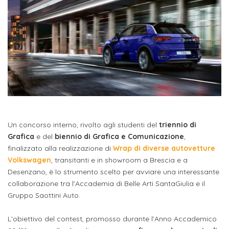
studente
Didattico
ERASMUS+
Concorsi
TO-
Servizi
di
Iscriviti
Accademia
genitore
ONE
allo
Stage
alla
SantaGiulia
Autorizzazioni
Reclutamento
Progetti
studente
di
Newsletter
Ministeriali
Terza
Iscrizione
Apprendistato
DIPARTIMENTI
uno
Missione
a
Internazionalizzazione
per
ISCRIVITI
Nucleo
Dipartimento
IN
corsi
studente
le
di
ACCADEMIA
OPPORTUNITÀ
Aziende
di
singoli
INTERNAZIONALI
Aziende
Valutazione
studente
e stage
Arti
Come
ERASMUS+
Gli
Visive
Iscriversi
Un concorso interno, rivolto agli studenti del
triennio di
Login
iscritto
ECTS
News
step
Grafica
e del
biennio di Grafica e Comunicazione
,
aziende
SERVIZI
Dipartimento
docente
finalizzato alla realizzazione di
Wrap di diverse autovetture
Gli
per
Manualistica
ALLO
Orientamento
Volkswagen
, transitanti e in showroom a Brescia e a
STUDIO
di
step
diventare
OPPORTUNITÀ
referente
Desenzano, è lo strumento scelto per avviare una interessante
PER
Comunicazione
Organigramma
per
un
collaborazione tra l’Accademia di Belle Arti SantaGiulia e il
Inclusione
Contatti
GLI
d'azienda
STUDENTI
e
diventare
Gruppo Saottini Auto.
nostro
Laboratori
Didattica
Carriera
un
studente
Stage
L’obiettivo del contest, promosso durante l’Anno Accademico
e
dell'arte
Alias
nostro