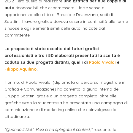
attivabili
20/21, era quello di realizzare
una grafica per due coppie di
sede
Iscriviti
studente
auto
riconoscibili che esprimessero il forte senso di
Dipartimento
Iscrizione
alla
appartenenza alla città di Brescia e Desenzano, sedi di
Opportunità
TERZA
di
Saottini. Il lavoro grafico doveva essere in continuità alle forme
a
Newsletter
MISSIONE
di
sinuose e agli elementi simili delle auto indicate dal
Progettazione
corsi
lavoro
committente.
Progetti
OPPORTUNITÀ
e
singoli
Terza
Arti
Aziende
La proposta è stata accolta dai futuri grafici
FSL
Missione
Laboratori
professionisti e tra i 50 elaborati presentati la scelta è
Applicate
convenzionate
e
caduta su due progetti distinti, quelli di
Paola Vivaldi
e
e
attività
Filippo Aquilino
.
CAPITALE
DOTTORATI
sede
ITALIANA
per
DI
DELLA
RICERCA
Il primo, di Paola Vivaldi (diplomata al percorso magistrale in
CULTURA
gli
Servizio
Grafica e Comunicazione) ha convinto la giuria interna del
2023
Arti
Istituti
Gruppo Saottini grazie a un progetto completo: oltre alle
di
BGBS2023
grafiche wrap la studentessa ha presentato una campagna di
Visive
Superiori
stampa
comunicazione e di marketing online che coinvolgesse la
e
cittadinanza.
RETE
INCONTRIAMOCI
Biblioteca
Umanesimo
DI
IN
COLLABORAZIONE
TUTTA
“Quando il Dott. Rosi ci ha spiegato il contest,”
racconta la
Tecnologico