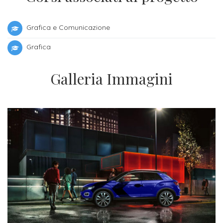
Iscriversi
Grafica e Comunicazione
Gli
step
Grafica
per
diventare
Galleria Immagini
un
nostro
studente
ORIENTAMENTO
Sbocchi
professionali
Richiedi
Informazioni