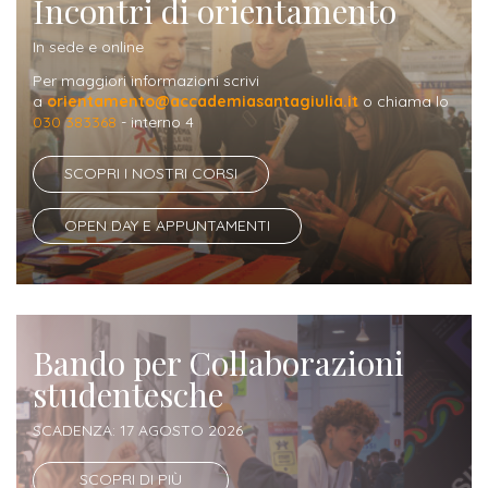
Incontri di orientamento
In sede e online
Per maggiori informazioni scrivi
a
orientamento@accademiasantagiulia.it
o chiama lo
030 383368
- interno 4
SCOPRI I NOSTRI CORSI
OPEN DAY E APPUNTAMENTI
Bando per Collaborazioni
studentesche
SCADENZA: 17 AGOSTO 2026
SCOPRI DI PIÙ