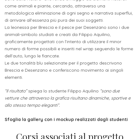
Iscrizione
come animali e piante, cercando, attraverso una
metodologica eliminazione di ogni segno e narrativa superflui,
Opportunità
a
di arrivare all’essenza più pura dei suoi soggetti.
di
corsi
La leonessa per Brescia e il pesce per Desenzano sono i due
lavoro
singoli
animali-simbolo studiati e creati da Filippo Aquilino,
graficamente progettati con l’intento di utilizzare il minor
numero di forme possibili e inseriti nel wrap seguendo le forme
SERVIZI
dell’auto, lungo le fiancate.
Costi
Le due tonalità blu selezionate per il progetto descrivono
Brescia e Desenzano e conferiscono movimento ai singoli
iscrizione
elementi.
triennio
“Il risultato”
spiega lo studente Filippo Aquilino
“sono due
Costi
vetture che attraverso la grafica risultano dinamiche, sportive e
allo stesso tempo eleganti”.
iscrizione
biennio
Sfoglia la gallery con i mockup realizzati dagli studenti
Come
Corsi associati al progetto