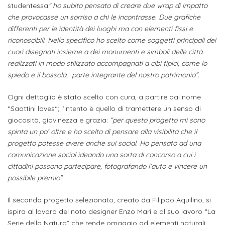
ITALIA
Alloggi
studentessa
” ho subito pensato di creare due wrap di impatto
Istituzioni
che provocasse un sorriso a chi le incontrasse. Due grafiche
ALTRI
Fiere
differenti per le identità dei luoghi ma con elementi fissi e
LIVELLI
Modulistica
e
DI
Amministrazioni
riconoscibili. Nello specifico ho scelto come soggetti principali dei
FORMAZIONE
cuori disegnati insieme a dei monumenti e simboli delle città
saloni
Consulta
realizzati in modo stilizzato accompagnati a cibi tipici, come lo
Collaborazioni
Master
dell'orientamento
Studentesca
spiedo e il bossolà, parte integrante del nostro patrimonio”.
Executive
Partners
SERVIZI
Ogni dettaglio è stato scelto con cura, a partire dal nome
AL
ATTIVITÀ
“Saottini loves“; l’intento è quello di tramettere un senso di
LAVORO
DIDATTICA
giocosità, giovinezza e grazia:
“per questo progetto mi sono
spinta un po’ oltre e ho scelto di pensare alla visibilità che il
Apprendistato
Materie
progetto potesse avere anche sui social. Ho pensato ad una
per
di
comunicazione social ideando una sorta di concorso a cui i
gli
cittadini possono partecipare, fotografando l’auto e vincere un
studio
possibile premio”
.
studenti
Progetti
Il secondo progetto selezionato, creato da Filippo Aquilino, si
Stage
studenti
ispira al lavoro del noto designer Enzo Mari e al suo lavoro “La
attivabili
Serie della Natura” che rende omaggio ad elementi naturali