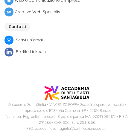
Web e Comunicazione d'impresa
Iscrizione
Creative Web Specialist
Opportunità
a
di
corsi
Contatti
lavoro
singoli
Scrivi un’email
SERVIZI
Profilo Linkedin
Costi
iscrizione
triennio
Costi
iscrizione
Accademia SantaGiulia - VINCENZO FOPPA Società cooperativa sociale -
Impresa sociale ETS - Via Cremona, 99 - 25124 Brescia
biennio
Num. Iscr. Reg. delle Imprese di Brescia e partita IVA: 02049080175 - R.E.A.
291386 - CAP. SOC. Euro 25.148,68
Come
PEC: accademiasantagiulia@certificazioneposta.it