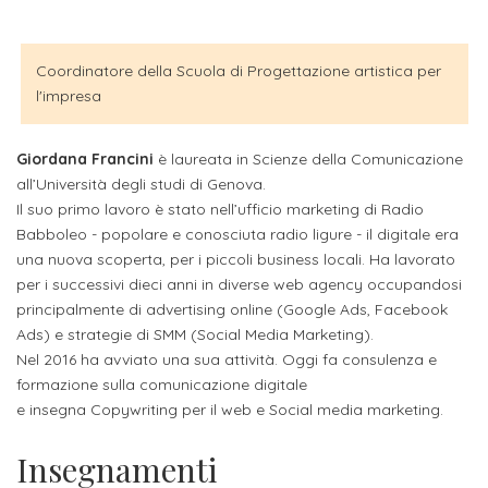
attivabili
sede
Iscriviti
studente
Dipartimento
Iscrizione
alla
Opportunità
TERZA
Coordinatore della Scuola di Progettazione artistica per
di
a
Newsletter
MISSIONE
di
l'impresa
Progettazione
corsi
lavoro
Progetti
OPPORTUNITÀ
e
singoli
Giordana Francini
è laureata in Scienze della Comunicazione
Terza
Arti
Aziende
FSL
all’Università degli studi di Genova.
Missione
Laboratori
Applicate
Il suo primo lavoro è stato nell’ufficio marketing di Radio
convenzionate
e
e
Babboleo - popolare e conosciuta radio ligure - il digitale era
attività
CAPITALE
una nuova scoperta, per i piccoli business locali. Ha lavorato
DOTTORATI
sede
ITALIANA
per
DI
per i successivi dieci anni in diverse web agency occupandosi
DELLA
RICERCA
principalmente di advertising online (Google Ads, Facebook
CULTURA
gli
Servizio
2023
Ads) e strategie di SMM (Social Media Marketing).
Arti
Istituti
di
Nel 2016 ha avviato una sua attività. Oggi fa consulenza e
BGBS2023
Visive
Superiori
formazione sulla comunicazione digitale
stampa
e insegna Copywriting per il web e Social media marketing.
e
RETE
INCONTRIAMOCI
Biblioteca
Umanesimo
DI
IN
Insegnamenti
COLLABORAZIONE
TUTTA
Tecnologico