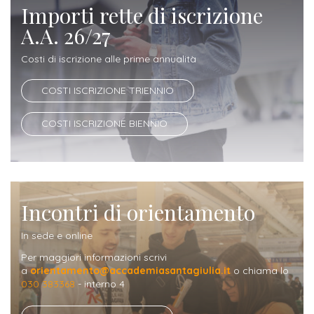
Importi rette di iscrizione
Iscrizione
A.A. 26/27
Opportunità
a
di
corsi
Costi di iscrizione alle prime annualità
lavoro
singoli
COSTI ISCRIZIONE TRIENNIO
SERVIZI
COSTI ISCRIZIONE BIENNIO
Costi
iscrizione
triennio
Incontri di orientamento
Costi
In sede e online
iscrizione
Per maggiori informazioni scrivi
biennio
a
orientamento@accademiasantagiulia.it
o chiama lo
030 383368
- interno 4
Come