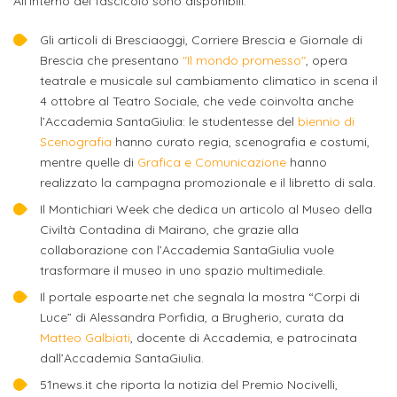
studente
All'interno del fascicolo sono disponibili:
Didattico
ERASMUS+
Concorsi
TO-
Servizi
di
Iscriviti
Accademia
genitore
ONE
allo
Gli articoli di Bresciaoggi, Corriere Brescia e Giornale di
Stage
alla
SantaGiulia
Autorizzazioni
Reclutamento
Progetti
Brescia che presentano
"Il mondo promesso"
, opera
studente
di
Newsletter
Ministeriali
teatrale e musicale sul cambiamento climatico in scena il
Terza
Iscrizione
Apprendistato
DIPARTIMENTI
4 ottobre al Teatro Sociale, che vede coinvolta anche
uno
Missione
a
Internazionalizzazione
per
ISCRIVITI
l’Accademia SantaGiulia: le studentesse del
biennio di
Nucleo
Dipartimento
IN
corsi
Scenografia
hanno curato regia, scenografia e costumi,
studente
le
di
ACCADEMIA
OPPORTUNITÀ
Aziende
di
singoli
mentre quelle di
Grafica e Comunicazione
hanno
INTERNAZIONALI
Aziende
Valutazione
studente
realizzato la campagna promozionale e il libretto di sala.
e stage
Arti
Come
ERASMUS+
Gli
Il Montichiari Week che dedica un articolo al Museo della
Visive
Iscriversi
Login
iscritto
ECTS
News
Civiltà Contadina di Mairano, che grazie alla
step
aziende
collaborazione con l’Accademia SantaGiulia vuole
SERVIZI
Dipartimento
docente
Gli
per
Manualistica
ALLO
trasformare il museo in uno spazio multimediale.
Orientamento
STUDIO
di
step
diventare
OPPORTUNITÀ
referente
Il portale espoarte.net che segnala la mostra “Corpi di
PER
Comunicazione
Organigramma
per
un
Luce” di Alessandra Porfidia, a Brugherio, curata da
Inclusione
Contatti
GLI
d'azienda
STUDENTI
e
diventare
Matteo Galbiati
, docente di Accademia, e patrocinata
nostro
Laboratori
dall’Accademia SantaGiulia.
Didattica
Carriera
un
studente
Stage
e
51news.it che riporta la notizia del Premio Nocivelli,
dell'arte
Alias
nostro