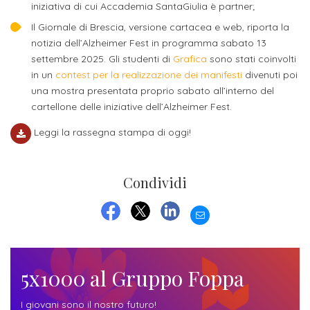
attivabili
iniziativa di cui Accademia SantaGiulia è partner;
sede
Iscriviti
studente
Il Giornale di Brescia, versione cartacea e web, riporta la
Dipartimento
Iscrizione
alla
Opportunità
notizia dell’Alzheimer Fest in programma sabato 13
TERZA
di
a
Newsletter
MISSIONE
di
settembre 2025. Gli studenti di
Grafica
sono stati coinvolti
Progettazione
corsi
in un
contest per la realizzazione dei manifesti
divenuti poi
lavoro
Progetti
OPPORTUNITÀ
e
una mostra presentata proprio sabato all’interno del
singoli
Terza
cartellone delle iniziative dell’Alzheimer Fest.
Arti
Aziende
FSL
Missione
Laboratori
Leggi la rassegna stampa di oggi!
Applicate
convenzionate
e
e
attività
CAPITALE
DOTTORATI
sede
ITALIANA
per
DI
Condividi
DELLA
RICERCA
CULTURA
gli
Servizio
2023
EMAIL
Arti
Istituti
di
FACEBOOK
TWITTER
LINKEDIN
BGBS2023
Visive
Superiori
stampa
e
5x1000 al Gruppo Foppa
RETE
INCONTRIAMOCI
Biblioteca
Umanesimo
DI
IN
COLLABORAZIONE
TUTTA
Tecnologico
I giovani sono il nostro futuro!