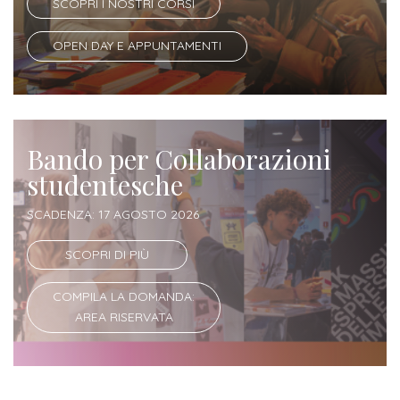
SCOPRI I NOSTRI CORSI
Iscriversi
OPEN DAY E APPUNTAMENTI
Gli
step
per
diventare
Bando per Collaborazioni
un
studentesche
nostro
studente
SCADENZA: 17 AGOSTO 2026
SCOPRI DI PIÙ
ORIENTAMENTO
Sbocchi
COMPILA LA DOMANDA:
AREA RISERVATA
professionali
Richiedi
Informazioni