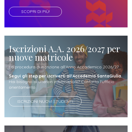
ITALIA
Alloggi
Istituzioni
SCOPRI DI PIÙ!
ALTRI
Fiere
LIVELLI
Modulistica
e
DI
Amministrazioni
FORMAZIONE
saloni
Consulta
Collaborazioni
Master
dell'orientamento
Studentesca
Iscrizioni A.A. 2026/2027 per
Executive
Partners
nuove matricole
SERVIZI
AL
ATTIVITÀ
LAVORO
La procedura di iscrizione all'Anno Accademico 2026/27
DIDATTICA
Segui gli step per iscriverti all'Accademia SantaGiulia.
Apprendistato
Materie
Hai bisogno di ulteriori informazioni? Contatta l'Ufficio
orientamento.
per
di
gli
studio
ISCRIZIONI NUOVI STUDENTI
studenti
Progetti
Stage
studenti
attivabili