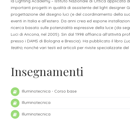
la Lighting Academy – Istituto Nazionale di Ottica applicata di 
Apprendistato per g
importanti progetti in qualità di assistente del light designer
progettazione del disegno luci (e del coordinamento della sua 
Stage attivabili
eventi in Italia e all’estero. Da anni crea ed espone installazion
Opportunità di lav
ricerca basato sulle potenzialità espressive della luce (da se
Luci di Ancona, nel 2005). Sin dal 1998 affianca all'attività prof
presso i DAMS di Bologna e Brescia). Ha pubblicato il libro
Luc
teatro
, nonché vari testi ed articoli per riviste specializzate d
Insegnamenti
Illuminotecnica - Corso base
Illuminotecnica
Illuminotecnica