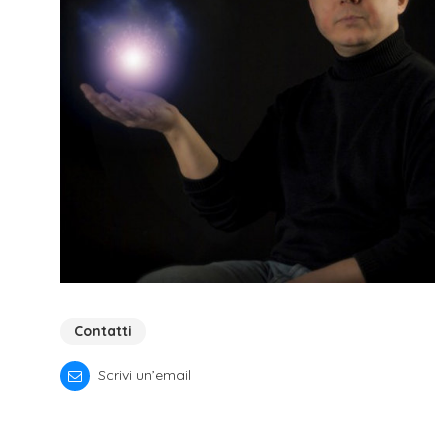
futuro
studente
genitore
di uno
studente
studente
Contatti
iscritto
Scrivi un’email