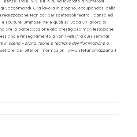
Firenze. Tra il 1995 e il 1998 ha lavorato a numerosi
li studenti
 Gigi Saccomandi. Ora lavora in proprio, occupandosi della
realizzazione tecnica) per spettacoli teatrali, danza ed
i e sculture luminose, nelle quali sviluppa un lavoro di
oro
gnalare la partecipazione alla prestigiosa manifestazione
essionale l'insegnamento a vari livelli (tra cui i seminari
e in scena – storia, teorie e tecniche dell’illuminazione a
el settore. per ulteriori informazioni: www.stefanomazzanti.it