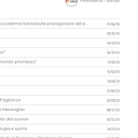
Fonte esterna - Stampa
"Articolo 1 – Nel nome del popolo italiano": Accademia SantaGiulia protagonista del progetto per gli 80 anni della Repubblica
01/06/26
05/10/25
04/10/25
so"
04/10/25
l mondo promesso”
11/09/25
15/04/25
13/04/25
12/04/25
«Pagliacci»
20/03/25
e Meraviglie»
08/12/24
to dal suono»
05/12/24
ogia e spirito
26/11/24