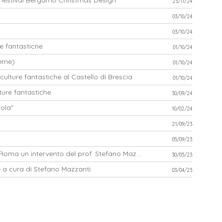
festival Bergamo Christmas Design
23/11/24
03/10/24
03/10/24
re fantasticne
01/10/24
erne)
01/10/24
 culture fantastiche al Castello di Brescia
01/10/24
lture fantastiche
30/09/24
ola"
10/02/24
21/09/23
05/09/23
«La luce tra spazio e narrazione», all'ABA di Roma un intervento del prof. Stefano Mazzanti
30/05/23
» a cura di Stefano Mazzanti
03/04/23