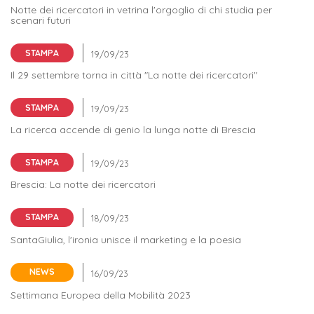
Iscriversi
Notte dei ricercatori in vetrina l'orgoglio di chi studia per
scenari futuri
Gli
STAMPA
step
Il 29 settembre torna in città "La notte dei ricercatori"
per
diventare
STAMPA
un
La ricerca accende di genio la lunga notte di Brescia
nostro
STAMPA
studente
Brescia: La notte dei ricercatori
ORIENTAMENTO
STAMPA
Sbocchi
SantaGiulia, l'ironia unisce il marketing e la poesia
professionali
NEWS
Richiedi
Settimana Europea della Mobilità 2023
Informazioni