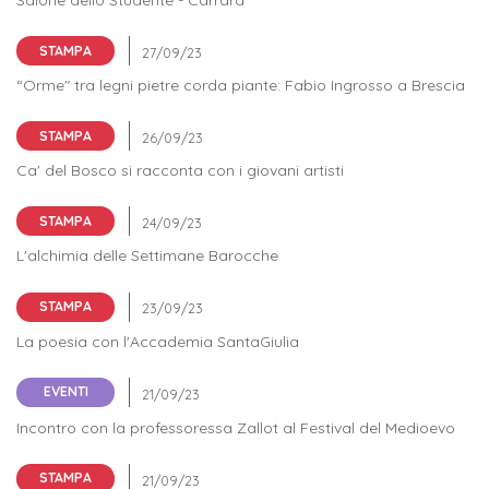
ITALIA
Alloggi
Istituzioni
ALTRI
Fiere
STAMPA
LIVELLI
Modulistica
e
DI
Amministrazioni
“Orme″ tra legni pietre corda piante: Fabio Ingrosso a Brescia
FORMAZIONE
saloni
Consulta
STAMPA
Collaborazioni
Master
dell'orientamento
Studentesca
Ca' del Bosco si racconta con i giovani artisti
Executive
Partners
SERVIZI
STAMPA
AL
ATTIVITÀ
LAVORO
DIDATTICA
L'alchimia delle Settimane Barocche
Apprendistato
Materie
STAMPA
per
di
La poesia con l'Accademia SantaGiulia
gli
studio
studenti
EVENTI
Progetti
Incontro con la professoressa Zallot al Festival del Medioevo
Stage
studenti
STAMPA
attivabili