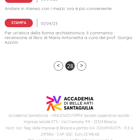
Andare in Ateneo con i mezzi: ora è più conveniente
STAMPA
Per un'etica della forma architettonica: Il commento-
recensione al libro di Maria Antonietta a cura del prof. Giorgio
Azzoni
28
Accademia SantaGiulia - VINCENZO FOPPA Società cooperativa sociale -
Impresa sociale ETS - Via Cremona, 99 - 25124 Brescia
Num. Iscr. Reg. delle Imprese di Brescia e partita IVA: 02049080175 - R.E.A.
291386 - CAP. SOC. Euro 25.148,68