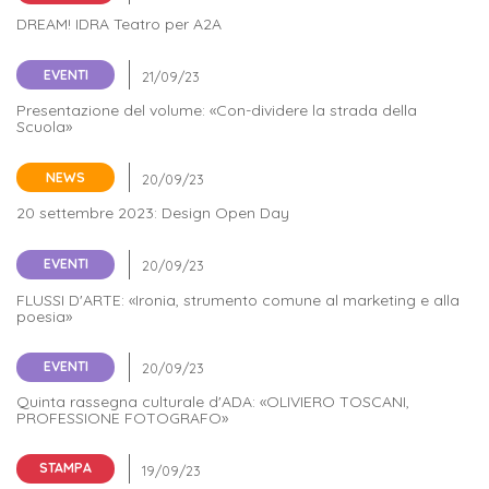
Iscrizione
DREAM! IDRA Teatro per A2A
Opportunità
a
EVENTI
di
corsi
Presentazione del volume: «Con-dividere la strada della
lavoro
singoli
Scuola»
SERVIZI
NEWS
20 settembre 2023: Design Open Day
Costi
iscrizione
EVENTI
triennio
FLUSSI D'ARTE: «Ironia, strumento comune al marketing e alla
poesia»
Costi
EVENTI
iscrizione
Quinta rassegna culturale d'ADA: «OLIVIERO TOSCANI,
biennio
PROFESSIONE FOTOGRAFO»
Come
STAMPA